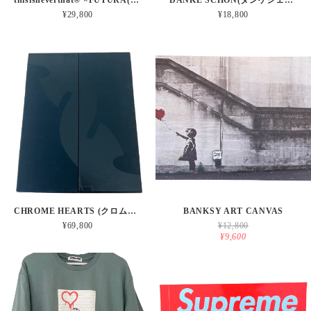
thisisneverthat® ×FUTURA(ディスイズネバーザット×フューチュラ) / CAMO CARGO PANTS
DANKE SCHON(ダンケシェーン) / RIPSTOP W-CARGO SHORTS
¥29,800
¥18,800
CHROME HEARTS (クロムハーツ ) MAGAZINE BOX.1
BANKSY ART CANVAS
¥69,800
¥12,800
¥9,600