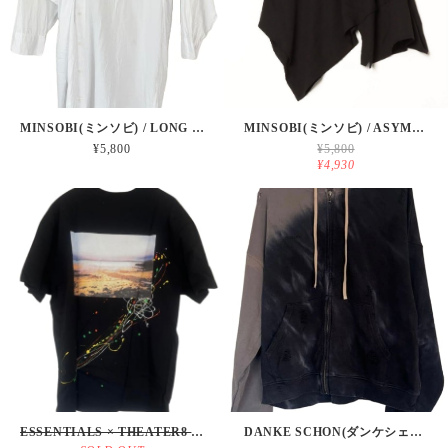
MINSOBI(ミンソビ) / LONG WHITE SHIRT
MINSOBI(ミンソビ) / ASYMMETRY CUT SOW
¥5,800
¥5,800
¥4,930
ESSENTIALS × THEATER8 神(エッセンシャルズ × シアターエイト) / COLLABO PAINT T-SHIRT
DANKE SCHON(ダンケシェーン) / DAMAGE CROPD ZIP PAKER