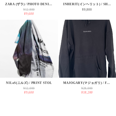
ZARA (ザラ) / PHOTO DENIM JAKET
INHERIT(インヘリット) / SHEEP SKIN LEATHER RYDERS JAKET
¥12,800
¥9,800
¥9,600
NILoS(ニルズ) / PRINT STOL
MAJOGARY(マジョガリ) / FUCK YOU & CO. LOGO PARKER
¥12,000
¥28,000
¥9,600
¥18,200